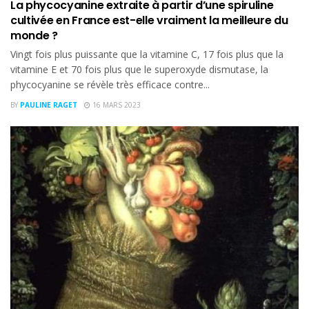
La phycocyanine extraite à partir d’une spiruline
cultivée en France est-elle vraiment la meilleure du
monde ?
Vingt fois plus puissante que la vitamine C, 17 fois plus que la
vitamine E et 70 fois plus que le superoxyde dismutase, la
phycocyanine se révèle très efficace contre...
BY
PAULINE RAGET
16 MARS 2023